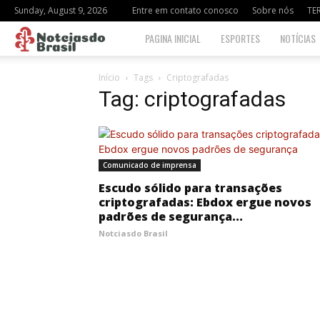
Sunday, August 9, 2026
Entre em contato conosco
Sobre nós
TE
Notciasdo
PAGINA INICIAL
ESPORTES
NOTÍCIAS
Brasil
Início
Tags
Criptografadas
Tag: criptografadas
Comunicado de imprensa
Escudo sólido para transações
criptografadas: Ebdox ergue novos
padrões de segurança...
Notciasdo Brasil