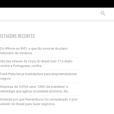
OSTAGENS RECENTES
Do iPhone ao BYD: o que diz nova lei de plano
bilionário de minérios...
Ida das oitavas da Copa do Brasil Sub-17 e duelo
contra a Portuguesa; confira...
Feira Preta lança marketplace para empreendedores
negros
Empresa de Toffoli usou ‘CNPJ de prateleira’ e
estratégia que agiliza sociedade anônima, diz...
Entenda por que Pernambuco foi considerado o pior
estado do Brasil para fazer negócios