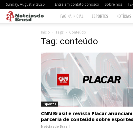
Sunday, August 9, 2026
Entre em contato conosco
Sobre nós
TE
Notciasdo
PAGINA INICIAL
ESPORTES
NOTÍCIAS
Brasil
Início
Tags
Conteúdo
Tag: conteúdo
Esportes
CNN Brasil e revista Placar anunciam
parceria de conteúdo sobre esporte
Notciasdo Brasil