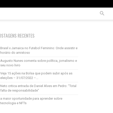
OSTAGENS RECENTES
Brasil x Jamaica no Futebol Feminino: Onde assistir e
horário do amistoso
Augusto Nunes comenta sobre política, jornalismo e
seu novo livro
Veja 15 ações na Bolsa que podem subir após as
eleições – 31/07/2022 –...
Neto critica entrada de Daniel Alves em Pedro: “Total
falta de responsabilidade”
a maior oportunidade para aprender sobre
tecnologia e NFTs