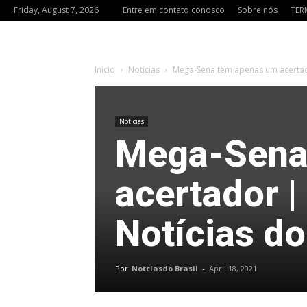
Friday, August 7, 2026
Entre em contato conosco
Sobre nós
TER
Início
Notícias
Mega-Sena tem apenas um acertador
Notícias
Mega-Sena
acertador |
Notícias do
Por
Notciasdo Brasil
-
April 18, 2021