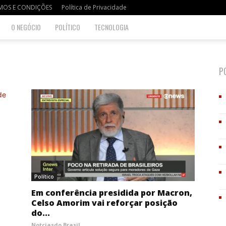
MOS E CONDIÇÕES
Política de Privacidade
O NEGÓCIO
POLÍTICO
TECNOLOGIA
P
Político
Em conferência presidida por Macron,
Celso Amorim vai reforçar posição
do...
Notciasdo Brasil