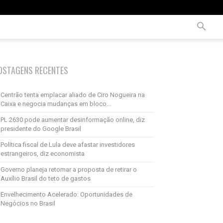
OSTAGENS RECENTES
Centrão tenta emplacar aliado de Ciro Nogueira na
Caixa e negocia mudanças em bloco...
PL 2630 pode aumentar desinformação online, diz
presidente do Google Brasil
Política fiscal de Lula deve afastar investidores
estrangeiros, diz economista
Governo planeja retomar a proposta de retirar o
Auxílio Brasil do teto de gastos
Envelhecimento Acelerado: Oportunidades de
Negócios no Brasil