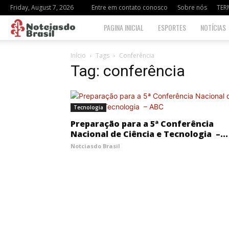
Friday, August 7, 2026
Entre em contato conosco
Sobre nós
TER
Notciasdo
PAGINA INICIAL
ESPORTES
NOTÍCIAS
Brasil
Início
Tags
Conferência
Tag: conferência
Tecnologia
Preparação para a 5ª Conferência
Nacional de Ciência e Tecnologia –...
Notciasdo Brasil