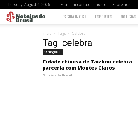
Thursday, August 6, 2026
Entre em contato conosco
Sobre nós
Notciasdo
PAGINA INICIAL
ESPORTES
NOTÍCIAS
Brasil
Início
Tags
Celebra
Tag: celebra
O negócio
Cidade chinesa de Taizhou celebra
parceria com Montes Claros
Notciasdo Brasil