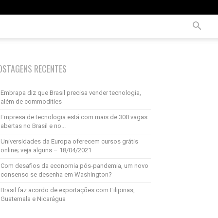
OSTAGENS RECENTES
Embrapa diz que Brasil precisa vender tecnologia,
além de commodities
Empresa de tecnologia está com mais de 300 vagas
abertas no Brasil e no...
Universidades da Europa oferecem cursos grátis
online; veja alguns – 18/04/2021
Com desafios da economia pós-pandemia, um novo
consenso se desenha em Washington?
Brasil faz acordo de exportações com Filipinas,
Guatemala e Nicarágua