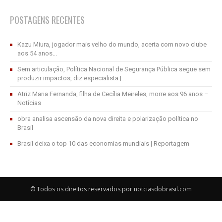
POSTAGENS RECENTES
Kazu Miura, jogador mais velho do mundo, acerta com novo clube
aos 54 anos...
Sem articulação, Política Nacional de Segurança Pública segue sem
produzir impactos, diz especialista |...
Atriz Maria Fernanda, filha de Cecília Meireles, morre aos 96 anos –
Notícias
obra analisa ascensão da nova direita e polarização política no
Brasil
Brasil deixa o top 10 das economias mundiais | Reportagem
© Todos os direitos reservados por notciasdobrasil.com