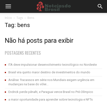
Início
Tags
Bens
Tag: bens
Não há posts para exibir
POSTAGENS RECENTES
ITA deve impulsionar desenvolvimento tecnológico no Nordeste
Brasil vira quinto maior destino de investimentos do mundo
Análise: fracassos em série nos Mundiais exigem urgência em
mudanças na base do vôlei...
Endrick perde pênalti, e Paraguai vence Brasil no Pré-Olímpico
a maior oportunidade para aprender sobre tecnologia e NFTs