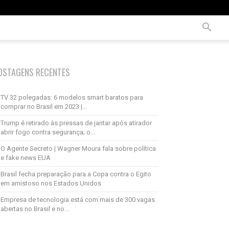
OSTAGENS RECENTES
TV 32 polegadas: 6 modelos smart baratos para
comprar no Brasil em 2023 |...
Trump é retirado às pressas de jantar após atirador
abrir fogo contra segurança; o...
O Agente Secreto | Wagner Moura fala sobre política
e fake news EUA
Brasil fecha preparação para a Copa contra o Egito
em amistoso nos Estados Unidos
Empresa de tecnologia está com mais de 300 vagas
abertas no Brasil e no...