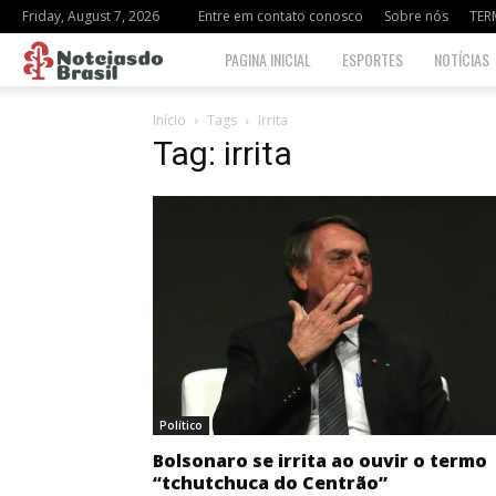
Friday, August 7, 2026
Entre em contato conosco
Sobre nós
TER
Notciasdo
PAGINA INICIAL
ESPORTES
NOTÍCIAS
Brasil
Início
Tags
Irrita
Tag: irrita
Político
Bolsonaro se irrita ao ouvir o termo
“tchutchuca do Centrão”