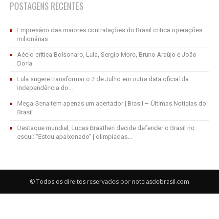
POSTAGENS RECENTES
Empresário das maiores contratações do Brasil critica operações
milionárias
Aécio critica Bolsonaro, Lula, Sergio Moro, Bruno Araújo e João
Doria
Lula sugere transformar o 2 de Julho em outra data oficial da
Independência do...
Mega-Sena tem apenas um acertador | Brasil – Últimas Notícias do
Brasil
Destaque mundial, Lucas Braathen decide defender o Brasil no
esqui: “Estou apaixonado” | olimpíadas...
© Todos os direitos reservados por notciasdobrasil.com