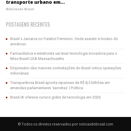
transporte urbano em...
Notciasdo Brasil
POSTAGENS RECENTES
Brasil x Jamaica no Futebol Feminino: Onde assistir e horário do
amistoso
Farmacêutica e esteticista vai levar tecnologia inovadora para o
Miss Brasil USA Massachusetts
Empresário das maiores contratações do Brasil critica operações
milionárias
Transparência Brasil aponta repasses de R$ 8,5 bilhões em
emendas parlamentares ‘secretas’ | Política
Brasil.IA oferece cursos grátis de tecnologia em 2026
© Todos os direitos reservados por notciasdobrasil.com