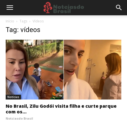
Início
Tags
Vídeos
Tag: vídeos
Notícias
No Brasil, Zilu Godói visita filha e curte parque
com os...
Notciasdo Brasil