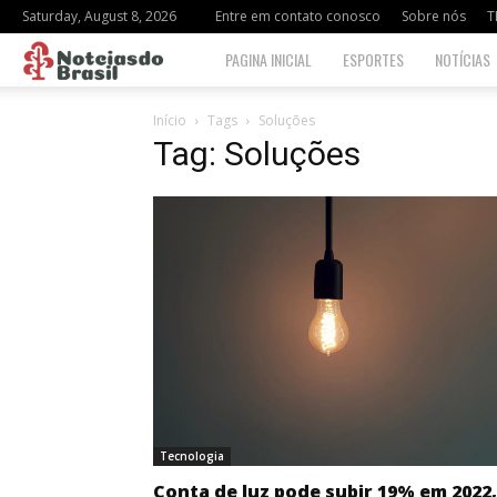
Saturday, August 8, 2026
Entre em contato conosco
Sobre nós
T
Notciasdo
PAGINA INICIAL
ESPORTES
NOTÍCIAS
Brasil
Início
Tags
Soluções
Tag: Soluções
Tecnologia
Conta de luz pode subir 19% em 2022,