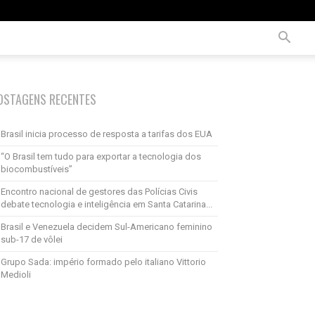
OSTAGENS RECENTES
Brasil inicia processo de resposta a tarifas dos EUA
“O Brasil tem tudo para exportar a tecnologia dos
biocombustíveis”
Encontro nacional de gestores das Polícias Civis
debate tecnologia e inteligência em Santa Catarina...
Brasil e Venezuela decidem Sul-Americano feminino
sub-17 de vôlei
Grupo Sada: império formado pelo italiano Vittorio
Medioli