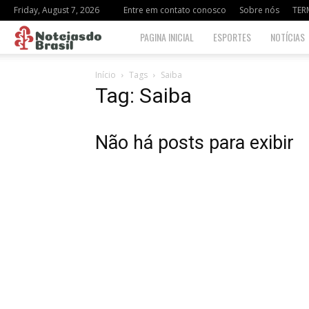
Friday, August 7, 2026
Entre em contato conosco
Sobre nós
TER
Notciasdo
PAGINA INICIAL
ESPORTES
NOTÍCIAS
Brasil
Início
Tags
Saiba
Tag: Saiba
Não há posts para exibir