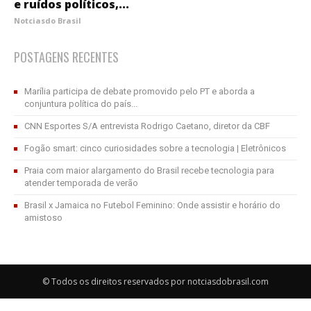
e ruídos políticos,...
Notciasdo Brasil
POSTAGENS RECENTES
Marília participa de debate promovido pelo PT e aborda a
conjuntura política do país...
CNN Esportes S/A entrevista Rodrigo Caetano, diretor da CBF
Fogão smart: cinco curiosidades sobre a tecnologia | Eletrônicos
Praia com maior alargamento do Brasil recebe tecnologia para
atender temporada de verão
Brasil x Jamaica no Futebol Feminino: Onde assistir e horário do
amistoso
© Todos os direitos reservados por notciasdobrasil.com