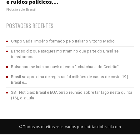
e ruídos políticos,...
Notciasdo Brasil
POSTAGENS RECENTES
Grupo Sada: império formado pelo italiano Vittorio Medioli
Barroso diz que ataques mostram no que parte do Brasil se
transformou
Bolsonaro se irrita ao ouvir o termo “tchutchuca do Centrão”
Brasil se aproxima de registrar 14 milhões de casos de covid-19 |
Brasil e...
SBT Notícias: Brasil e EUA terão reunião sobre tarifaço nesta quinta
(16), diz Lula
© Todos os direitos reservados por notciasdobrasil.com