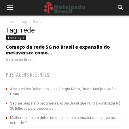
Início
Tags
Rede
Tag: rede
Tecnologia
Começo da rede 5G no Brasil e expansão do
metaverso: como...
Notciasdo Brasil
POSTAGENS RECENTES
Aécio critica Bolsonaro, Lula, Sergio Moro, Bruno Araújo e João
Doria
Sebrae prepara o programa Decola Brasil que vai disponibilizar R$
30 Bilhões para pequenos...
Mulheres dão um drible no machismo e conquistam espaço no
setor de TI