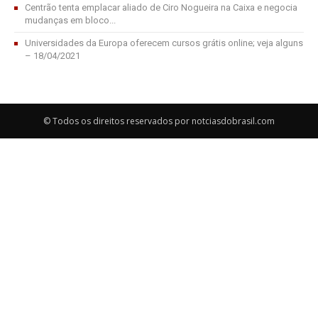
Centrão tenta emplacar aliado de Ciro Nogueira na Caixa e negocia
mudanças em bloco...
Universidades da Europa oferecem cursos grátis online; veja alguns
– 18/04/2021
© Todos os direitos reservados por notciasdobrasil.com