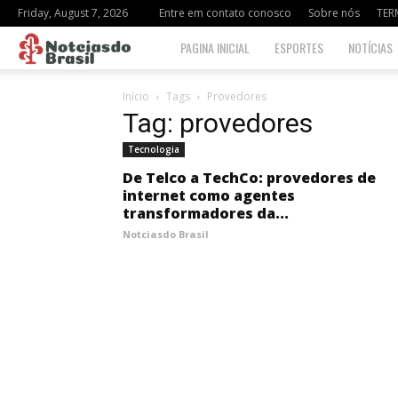
Friday, August 7, 2026
Entre em contato conosco
Sobre nós
TER
Notciasdo
PAGINA INICIAL
ESPORTES
NOTÍCIAS
Brasil
Início
Tags
Provedores
Tag: provedores
Tecnologia
De Telco a TechCo: provedores de
internet como agentes
transformadores da...
Notciasdo Brasil