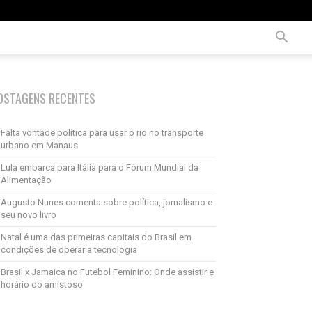
OSTAGENS RECENTES
Falta vontade política para usar o rio no transporte
urbano em Manaus
Lula embarca para Itália para o Fórum Mundial da
Alimentação
Augusto Nunes comenta sobre política, jornalismo e
seu novo livro
Natal é uma das primeiras capitais do Brasil em
condições de operar a tecnologia
Brasil x Jamaica no Futebol Feminino: Onde assistir e
horário do amistoso