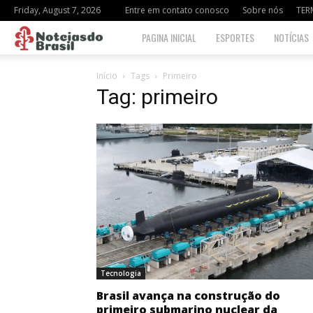
Friday, August 7, 2026
Entre em contato conosco
Sobre nós
TER
Notciasdo
PAGINA INICIAL
ESPORTES
NOTÍCIAS
Brasil
Início
Tags
Primeiro
Tag: primeiro
Tecnologia
Brasil avança na construção do
primeiro submarino nuclear da