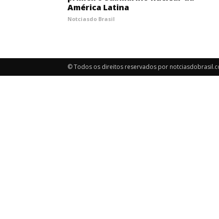
América Latina
Notciasdo Brasil
© Todos os direitos reservados por notciasdobrasil.