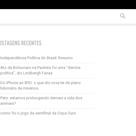
OSTAGENS RECENTES
Independência Política do Brasil: Resumo
Ato de Bolsonaro na Paulista foi uma “derrota
política”, diz Lindbergh Farias
Do iPhone ao BYD: o que diz nova lei de plano
bilionário de minérios...
Pets: estamos prolongando demais a vida dos
animais?
como foi o jogo da semifinal da Copa Ouro