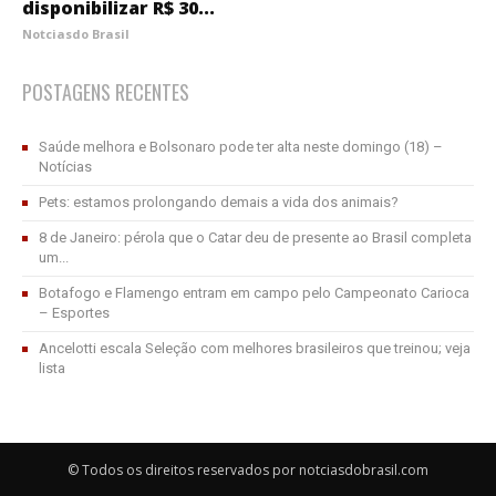
disponibilizar R$ 30...
Notciasdo Brasil
POSTAGENS RECENTES
Saúde melhora e Bolsonaro pode ter alta neste domingo (18) –
Notícias
Pets: estamos prolongando demais a vida dos animais?
8 de Janeiro: pérola que o Catar deu de presente ao Brasil completa
um...
Botafogo e Flamengo entram em campo pelo Campeonato Carioca
– Esportes
Ancelotti escala Seleção com melhores brasileiros que treinou; veja
lista
© Todos os direitos reservados por notciasdobrasil.com