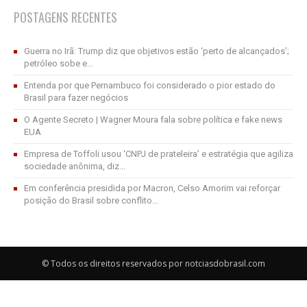
POSTAGENS RECENTES
Guerra no Irã: Trump diz que objetivos estão ‘perto de alcançados’;
petróleo sobe e...
Entenda por que Pernambuco foi considerado o pior estado do
Brasil para fazer negócios
O Agente Secreto | Wagner Moura fala sobre política e fake news
EUA
Empresa de Toffoli usou ‘CNPJ de prateleira’ e estratégia que agiliza
sociedade anônima, diz...
Em conferência presidida por Macron, Celso Amorim vai reforçar
posição do Brasil sobre conflito...
© Todos os direitos reservados por notciasdobrasil.com