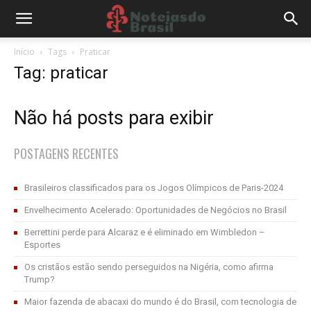
Início
Tags
Praticar
Tag: praticar
Não há posts para exibir
POSTAGENS RECENTES
Brasileiros classificados para os Jogos Olímpicos de Paris-2024
Envelhecimento Acelerado: Oportunidades de Negócios no Brasil
Berrettini perde para Alcaraz e é eliminado em Wimbledon –
Esportes
Os cristãos estão sendo perseguidos na Nigéria, como afirma
Trump?
Maior fazenda de abacaxi do mundo é do Brasil, com tecnologia de