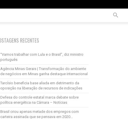
OSTAGENS RECENTES
“Vamos trabalhar com Lula e o Brasil”, diz ministro
português
Agência Minas Gerais | Transformação do ambiente
de negócios em Minas ganha destaque internacional
Tarcísio beneficia base aliada em detrimento da
oposição na liberação de recursos de indicações
Defesa do controle estatal marca debate sobre
política energética na Câmara – Notícias
Brasil criou apenas metade dos empregos com
carteira assinada que se pensava em 2020...