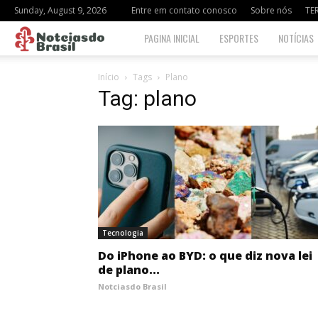
Sunday, August 9, 2026
Entre em contato conosco
Sobre nós
TE
Notciasdo
PAGINA INICIAL
ESPORTES
NOTÍCIAS
Brasil
Início
Tags
Plano
Tag: plano
Tecnologia
Do iPhone ao BYD: o que diz nova lei
de plano...
Notciasdo Brasil