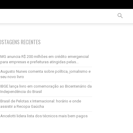
OSTAGENS RECENTES
MG anuncia R$ 200 milhões em crédito emergencial
para empresas e prefeituras atingidas pelas...
Augusto Nunes comenta sobre política, jornalismo e
seu novo livro
IBGE lança livro em comemoração ao Bicentenário da
Independência do Brasil
Brasil de Pelotas x Internacional: horário e onde
assistir a Recopa Gaúcha
Ancelotti lidera lista dos técnicos mais bem pagos