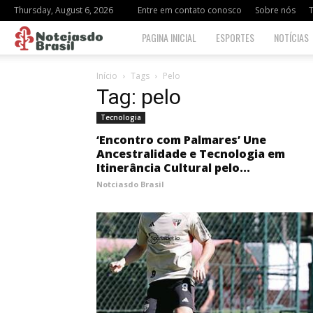
Thursday, August 6, 2026
Entre em contato conosco
Sobre nós
Notciasdo
PAGINA INICIAL
ESPORTES
NOTÍCIAS
Brasil
Início
Tags
Pelo
Tag: pelo
Tecnologia
‘Encontro com Palmares’ Une
Ancestralidade e Tecnologia em
Itinerância Cultural pelo...
Notciasdo Brasil