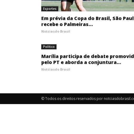
Esportes
Em prévia da Copa do Brasil, São Pau
recebe o Palmeiras...
Notciasdo Brasil
Político
Marília participa de debate promovi
pelo PT e aborda a conjuntura...
Notciasdo Brasil
© Todos os direitos reservados por notciasdobrasil.