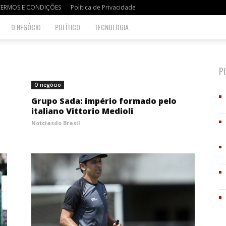
TERMOS E CONDIÇÕES
Política de Privacidade
O NEGÓCIO
POLÍTICO
TECNOLOGIA
P
O negócio
Grupo Sada: império formado pelo
italiano Vittorio Medioli
Notciasdo Brasil