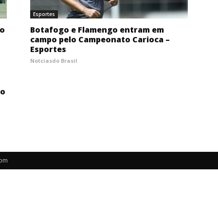
Esportes
lo
Botafogo e Flamengo entram em
campo pelo Campeonato Carioca –
Esportes
Notciasdo Brasil
do
com