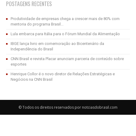
POSTAGENS RECENTES
Produtividade de empresas chega a crescer mais de 80% com
mentoria do programa Brasil...
Lula embarca para Itália para o Fórum Mundial da Alimentação
IBGE lança livro em comemoração ao Bicentenário da
Independência do Brasil
CNN Brasil e revista Placar anunciam parceria de conteúdo sobre
esportes
Henrique Collor é o novo diretor de Relações Estratégicas e
Negócios na CNN Brasil
© Todos os direitos reservados por notciasdobrasil.com