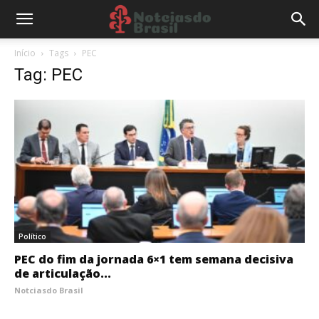
Início
Tags
PEC
Tag: PEC
Político
PEC do fim da jornada 6×1 tem semana decisiva
de articulação...
Notciasdo Brasil