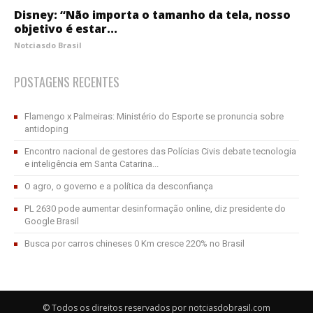
Disney: “Não importa o tamanho da tela, nosso
objetivo é estar...
Notciasdo Brasil
POSTAGENS RECENTES
Flamengo x Palmeiras: Ministério do Esporte se pronuncia sobre
antidoping
Encontro nacional de gestores das Polícias Civis debate tecnologia
e inteligência em Santa Catarina...
O agro, o governo e a política da desconfiança
PL 2630 pode aumentar desinformação online, diz presidente do
Google Brasil
Busca por carros chineses 0 Km cresce 220% no Brasil
© Todos os direitos reservados por notciasdobrasil.com