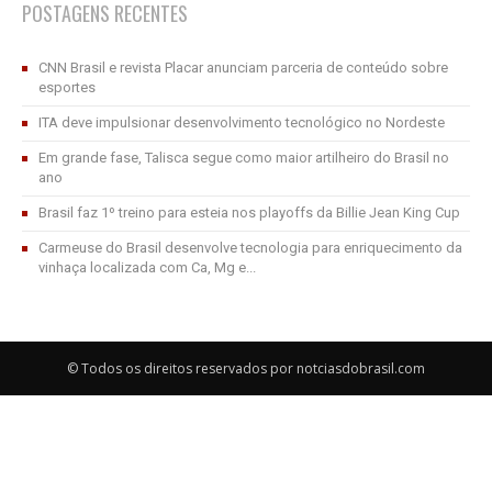
POSTAGENS RECENTES
CNN Brasil e revista Placar anunciam parceria de conteúdo sobre
esportes
ITA deve impulsionar desenvolvimento tecnológico no Nordeste
Em grande fase, Talisca segue como maior artilheiro do Brasil no
ano
Brasil faz 1º treino para esteia nos playoffs da Billie Jean King Cup
Carmeuse do Brasil desenvolve tecnologia para enriquecimento da
vinhaça localizada com Ca, Mg e...
© Todos os direitos reservados por notciasdobrasil.com