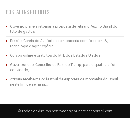
POSTAGENS RECENTES
Governo planeja retomar a proposta de retirar o Auxílio Brasil do
teto de gastos
Brasil e Coreia do Sul fortalecem parceria com foco em IA,
tecnologia e agronegócio...
Cursos online e gratuitos do MIT, dos Estados Unidos
Gaza: por que ‘Conselho da Paz’ de Trump, para o qual Lula foi
convidado,...
Atibaia recebe maior festival de esportes de montanha do Brasil
neste fim de semana...
© Todos os direitos reservados por notciasdobrasil.com