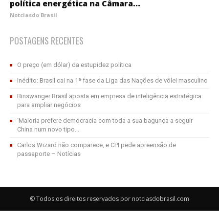
política energética na Câmara...
Notciasdo Brasil
POSTAGENS RECENTES
O preço (em dólar) da estupidez política
Inédito: Brasil cai na 1ª fase da Liga das Nações de vôlei masculino
Binswanger Brasil aposta em empresa de inteligência estratégica
para ampliar negócios
‘Maioria prefere democracia com toda a sua bagunça a seguir
China num novo tipo...
Carlos Wizard não comparece, e CPI pede apreensão de
passaporte – Notícias
© Todos os direitos reservados por notciasdobrasil.com