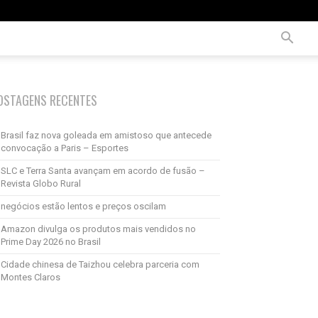
OSTAGENS RECENTES
Brasil faz nova goleada em amistoso que antecede
convocação a Paris – Esportes
SLC e Terra Santa avançam em acordo de fusão –
Revista Globo Rural
negócios estão lentos e preços oscilam
Amazon divulga os produtos mais vendidos no
Prime Day 2026 no Brasil
Cidade chinesa de Taizhou celebra parceria com
Montes Claros