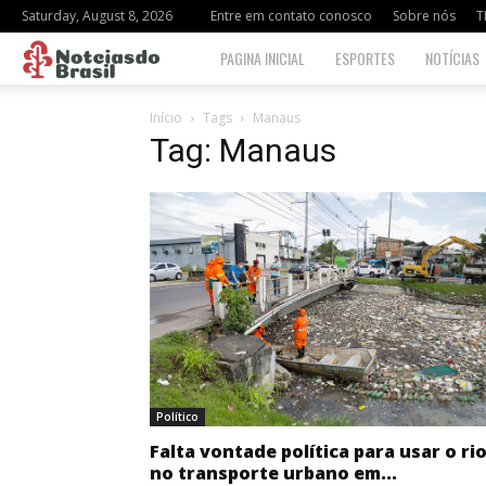
Saturday, August 8, 2026
Entre em contato conosco
Sobre nós
T
Notciasdo
PAGINA INICIAL
ESPORTES
NOTÍCIAS
Brasil
Início
Tags
Manaus
Tag: Manaus
Político
Falta vontade política para usar o ri
no transporte urbano em...