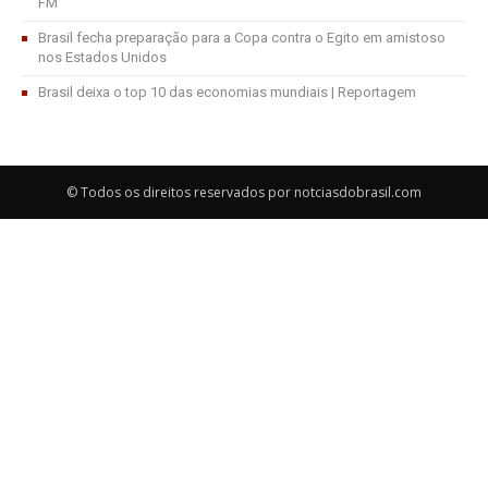
FM
Brasil fecha preparação para a Copa contra o Egito em amistoso
nos Estados Unidos
Brasil deixa o top 10 das economias mundiais | Reportagem
© Todos os direitos reservados por notciasdobrasil.com