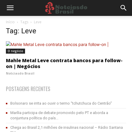
Início
Tags
Leve
Tag: Leve
O negócio
Mahle Metal Leve contrata bancos para follow-
on | Negócios
Notciasdo Brasil
POSTAGENS RECENTES
Bolsonaro se irrita ao ouvir o termo “tchutchuca do Centrão”
Marília participa de debate promovido pelo PT e aborda a
conjuntura política do país...
Chega ao Brasil 2,1 milhões de insulinas nacional – Rádio Santana