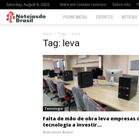
Saturday, August 8, 2026
Entre em contato conosco
Sobre nós
T
Notciasdo
PAGINA INICIAL
ESPORTES
NOTÍCIAS
Brasil
Início
Tags
Leva
Tag: leva
Tecnologia
Falta de mão de obra leva empresas 
tecnologia a investir...
Notciasdo Brasil