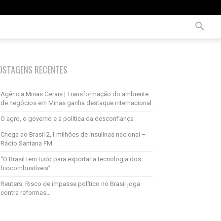
OSTAGENS RECENTES
Agência Minas Gerais | Transformação do ambiente
de negócios em Minas ganha destaque internacional
O agro, o governo e a política da desconfiança
Chega ao Brasil 2,1 milhões de insulinas nacional –
Rádio Santana FM
“O Brasil tem tudo para exportar a tecnologia dos
biocombustíveis”
Reuters: Risco de impasse político no Brasil joga
contra reformas…