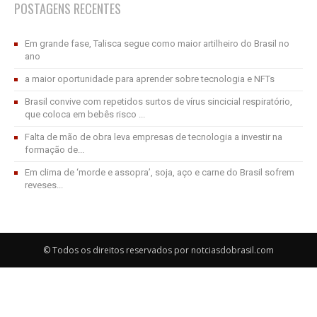
POSTAGENS RECENTES
Em grande fase, Talisca segue como maior artilheiro do Brasil no
ano
a maior oportunidade para aprender sobre tecnologia e NFTs
Brasil convive com repetidos surtos de vírus sincicial respiratório,
que coloca em bebês risco ...
Falta de mão de obra leva empresas de tecnologia a investir na
formação de...
Em clima de ‘morde e assopra’, soja, aço e carne do Brasil sofrem
reveses...
© Todos os direitos reservados por notciasdobrasil.com