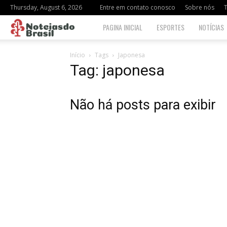
Thursday, August 6, 2026
Entre em contato conosco
Sobre nós
Notciasdo
PAGINA INICIAL
ESPORTES
NOTÍCIAS
Brasil
Início
Tags
Japonesa
Tag: japonesa
Não há posts para exibir