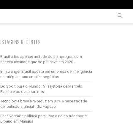
OSTAGENS RECENTES
Brasil criou apenas metade dos empregos com
carteira assinada que se pensava em 2020...
Binswanger Brasil aposta em empresa de inteligência
estratégica para ampliar negócios
Do Sport para o Mundo: A Trajetória de Marcelo
Falcão e os desafios dos...
Tecnologia brasileira reduz em 80% a necessidade
de ‘pulmão artificial’, diz Fapesp
Falta vontade política para usar o rio no transporte
urbano em Manaus