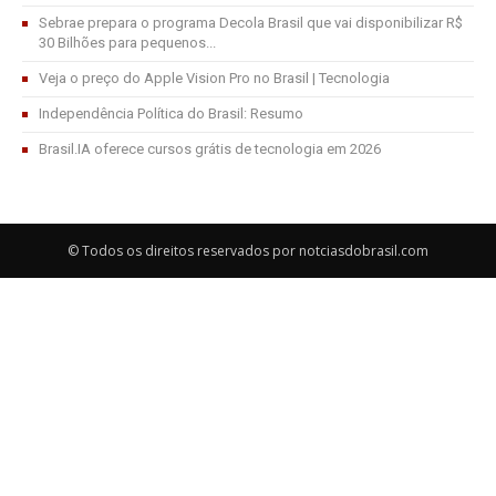
Sebrae prepara o programa Decola Brasil que vai disponibilizar R$
30 Bilhões para pequenos...
Veja o preço do Apple Vision Pro no Brasil | Tecnologia
Independência Política do Brasil: Resumo
Brasil.IA oferece cursos grátis de tecnologia em 2026
© Todos os direitos reservados por notciasdobrasil.com