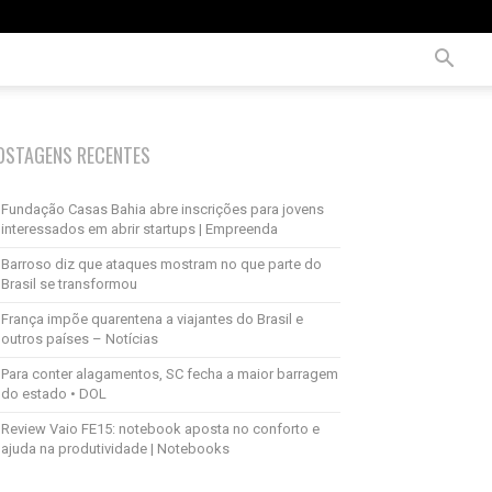
OSTAGENS RECENTES
Fundação Casas Bahia abre inscrições para jovens
interessados em abrir startups | Empreenda
Barroso diz que ataques mostram no que parte do
Brasil se transformou
França impõe quarentena a viajantes do Brasil e
outros países – Notícias
Para conter alagamentos, SC fecha a maior barragem
do estado • DOL
Review Vaio FE15: notebook aposta no conforto e
ajuda na produtividade | Notebooks