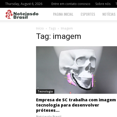
Thursday, August 6, 2026
Entre em contato conosco
Sobre nós
Notciasdo
PAGINA INICIAL
ESPORTES
NOTÍCIAS
Brasil
Início
Tags
Imagem
Tag: imagem
Tecnologia
Empresa de SC trabalha com imagem
tecnologia para desenvolver
próteses...
Notciasdo Brasil