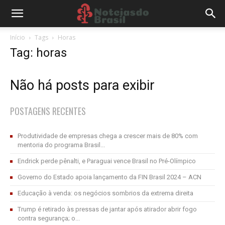
Início
Tags
Horas
Tag: horas
Não há posts para exibir
POSTAGENS RECENTES
Produtividade de empresas chega a crescer mais de 80% com
mentoria do programa Brasil...
Endrick perde pênalti, e Paraguai vence Brasil no Pré-Olímpico
Governo do Estado apoia lançamento da FIN Brasil 2024 – ACN
Educação à venda: os negócios sombrios da extrema direita
Trump é retirado às pressas de jantar após atirador abrir fogo
contra segurança; o...