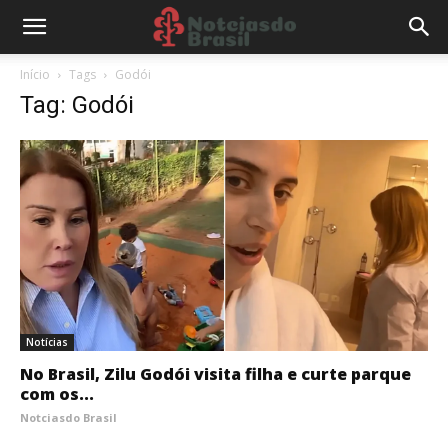
Início
Tags
Godói
Tag: Godói
Notícias
No Brasil, Zilu Godói visita filha e curte parque
com os...
Notciasdo Brasil