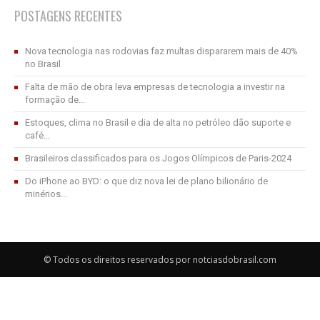
POSTAGENS RECENTES
Nova tecnologia nas rodovias faz multas dispararem mais de 40%
no Brasil
Falta de mão de obra leva empresas de tecnologia a investir na
formação de...
Estoques, clima no Brasil e dia de alta no petróleo dão suporte e
café…
Brasileiros classificados para os Jogos Olímpicos de Paris-2024
Do iPhone ao BYD: o que diz nova lei de plano bilionário de
minérios...
© Todos os direitos reservados por notciasdobrasil.com