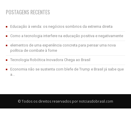
POSTAGENS RECENTES
Educação à venda: os negócios sombrios da extrema direita
Como a tecnologia interfere na educação positiva e negativamente
elementos de uma experiência concreta para pensar uma nova
política de combate à fome
Tecnologia Robótica Inovadora Chega ao Brasil
Economia não se sustenta com blefe de Trump e Brasil já sabe que
a...
© Todos os direitos reservados por notciasdobrasil.com