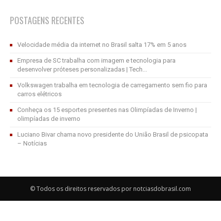
POSTAGENS RECENTES
Velocidade média da internet no Brasil salta 17% em 5 anos
Empresa de SC trabalha com imagem e tecnologia para
desenvolver próteses personalizadas | Tech...
Volkswagen trabalha em tecnologia de carregamento sem fio para
carros elétricos
Conheça os 15 esportes presentes nas Olimpíadas de Inverno |
olimpíadas de inverno
Luciano Bivar chama novo presidente do União Brasil de psicopata
– Notícias
© Todos os direitos reservados por notciasdobrasil.com