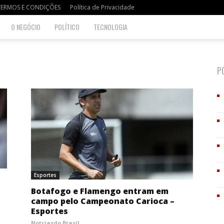
TERMOS E CONDIÇÕES
Política de Privacidade
O NEGÓCIO
POLÍTICO
TECNOLOGIA
P
Esportes
Botafogo e Flamengo entram em
campo pelo Campeonato Carioca –
Esportes
Notciasdo Brasil