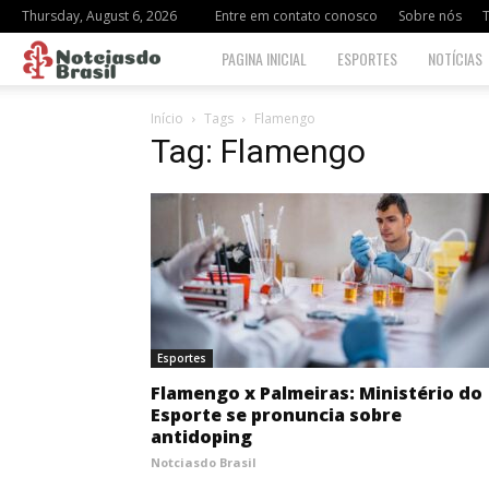
Thursday, August 6, 2026
Entre em contato conosco
Sobre nós
Notciasdo
PAGINA INICIAL
ESPORTES
NOTÍCIAS
Brasil
Início
Tags
Flamengo
Tag: Flamengo
Esportes
Flamengo x Palmeiras: Ministério do
Esporte se pronuncia sobre
antidoping
Notciasdo Brasil