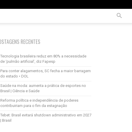
OSTAGENS RECENTES
Tecnologia brasileira reduz em 80% a necessidade
de ‘pulmão artificial’, diz Fapesp
Para conter alagamentos, SC fecha a maior barragem
do estado • DOL
Saúde na moda: aumenta a prática de esportes no
Brasil | Ciência e Saúde
Reforma política e independência de poderes
contribuiriam para o fim da estagnação
Tebet: Brasil evitará shutdown administrativo em 2027
| Brasil