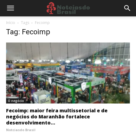
Início
Tags
Fecoimp
Tag: Fecoimp
O negócio
Fecoimp: maior feira multissetorial e de
negócios do Maranhão fortalece
desenvolvimento...
Notciasdo Brasil