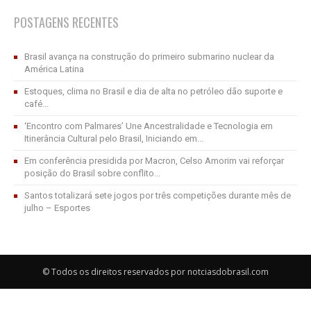
POSTAGENS RECENTES
Brasil avança na construção do primeiro submarino nuclear da
América Latina
Estoques, clima no Brasil e dia de alta no petróleo dão suporte e
café…
‘Encontro com Palmares’ Une Ancestralidade e Tecnologia em
Itinerância Cultural pelo Brasil, Iniciando em...
Em conferência presidida por Macron, Celso Amorim vai reforçar
posição do Brasil sobre conflito...
Santos totalizará sete jogos por três competições durante mês de
julho – Esportes
© Todos os direitos reservados por notciasdobrasil.com