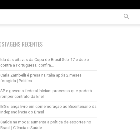
OSTAGENS RECENTES
Ida das oitavas da Copa do Brasil Sub-17 e duelo
contra a Portuguesa; confira...
Carla Zambelli é presa na Itália após 2 meses
foragida | Politica
SP e governo federal iniciam processo que poderá
romper contrato da Enel
IBGE lança livro em comemoração ao Bicentenário da
Independência do Brasil
Saúde na moda: aumenta a prática de esportes no
Brasil | Ciência e Saúde