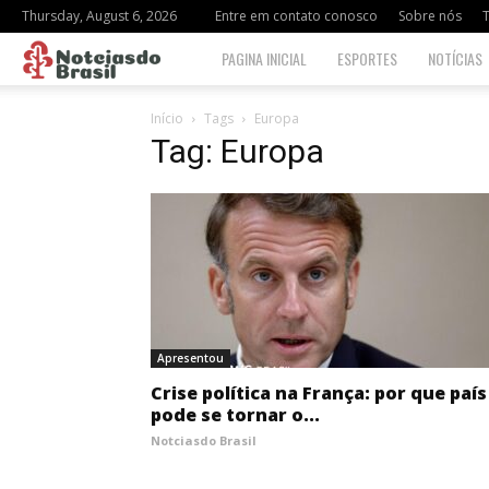
Thursday, August 6, 2026
Entre em contato conosco
Sobre nós
Notciasdo
PAGINA INICIAL
ESPORTES
NOTÍCIAS
Brasil
Início
Tags
Europa
Tag: Europa
Apresentou
Crise política na França: por que país
pode se tornar o...
Notciasdo Brasil