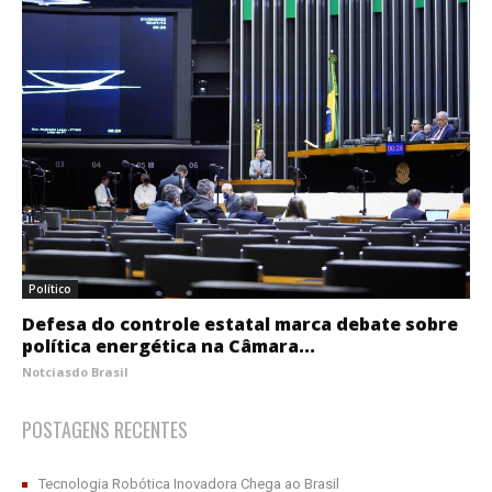
Político
Defesa do controle estatal marca debate sobre
política energética na Câmara...
Notciasdo Brasil
POSTAGENS RECENTES
Tecnologia Robótica Inovadora Chega ao Brasil