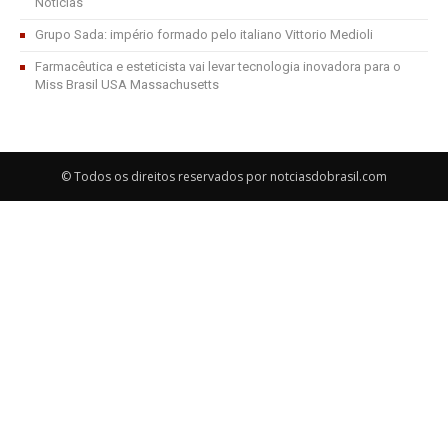
Notícias
Grupo Sada: império formado pelo italiano Vittorio Medioli
Farmacêutica e esteticista vai levar tecnologia inovadora para o
Miss Brasil USA Massachusetts
© Todos os direitos reservados por notciasdobrasil.com