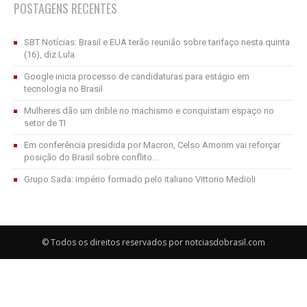
POSTAGENS RECENTES
SBT Notícias: Brasil e EUA terão reunião sobre tarifaço nesta quinta
(16), diz Lula
Google inicia processo de candidaturas para estágio em
tecnologia no Brasil
Mulheres dão um drible no machismo e conquistam espaço no
setor de TI
Em conferência presidida por Macron, Celso Amorim vai reforçar
posição do Brasil sobre conflito...
Grupo Sada: império formado pelo italiano Vittorio Medioli
© Todos os direitos reservados por notciasdobrasil.com