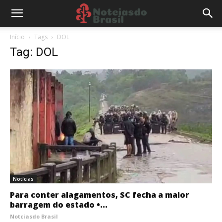
Início
Tags
DOL
Tag: DOL
Notícias
Para conter alagamentos, SC fecha a maior
barragem do estado •...
Notciasdo Brasil