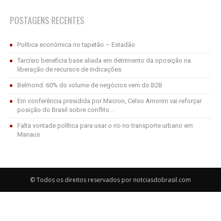
POSTAGENS RECENTES
Política econômica no tapetão – Estadão
Tarcísio beneficia base aliada em detrimento da oposição na
liberação de recursos de indicações
Belmond: 60% do volume de negócios vem do B2B
Em conferência presidida por Macron, Celso Amorim vai reforçar
posição do Brasil sobre conflito...
Falta vontade política para usar o rio no transporte urbano em
Manaus
© Todos os direitos reservados por notciasdobrasil.com