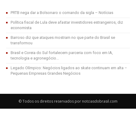
PRTB nega dar a Bolsonaro o comando da sigla – Notícias
Política fiscal de Lula deve afastar investidores estrangeiros, diz
economista
Barroso diz que ataques mostram no que parte do Brasil se
transformou
Brasil e Coreia do Sul fortalecem parceria com foco em IA,
tecnologia e agronegócio...
Legado Olímpico: Negócios ligados ao skate continuam em alta –
Pequenas Empresas Grandes Negócios
© Todos os direitos reservados por notciasdobrasil.com