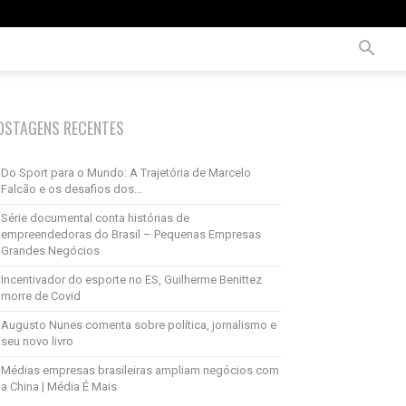
OSTAGENS RECENTES
Do Sport para o Mundo: A Trajetória de Marcelo
Falcão e os desafios dos...
Série documental conta histórias de
empreendedoras do Brasil – Pequenas Empresas
Grandes Negócios
Incentivador do esporte no ES, Guilherme Benittez
morre de Covid
Augusto Nunes comenta sobre política, jornalismo e
seu novo livro
Médias empresas brasileiras ampliam negócios com
a China | Média É Mais