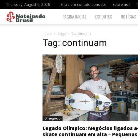
Thursday, August 6, 2026
Entre em contato conosco
Sobre nós
Notciasdo
PAGINA INICIAL
ESPORTES
NOTÍCIAS
Brasil
Início
Tags
Continuam
Tag: continuam
O negócio
Legado Olímpico: Negócios ligados a
skate continuam em alta – Pequenas.