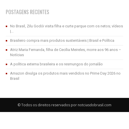
POSTAGENS RECENTES
No Brasil, Zilu Godói visita filha e curte parque com os netos; vídeos
|...
Brasileiro compra mais produtos sustentáveis | Brasil e Política
Atriz Maria Fernanda, filha de Cecília Meireles, morre aos 96 anos –
Notícias
A política externa brasileira e os resmungos do jornalão
Amazon divulga os produtos mais vendidos no Prime Day 2026 no
Brasil
© Todos os direitos reservados por notciasdobrasil.com