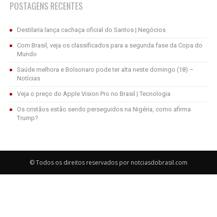
POSTAGENS RECENTES
Destilaria lança cachaça oficial do Santos | Negócios
Com Brasil, veja os classificados para a segunda fase da Copa do
Mundo
Saúde melhora e Bolsonaro pode ter alta neste domingo (18) –
Notícias
Veja o preço do Apple Vision Pro no Brasil | Tecnologia
Os cristãos estão sendo perseguidos na Nigéria, como afirma
Trump?
© Todos os direitos reservados por notciasdobrasil.com